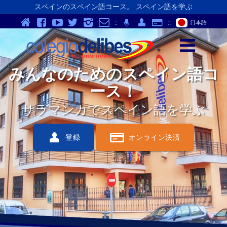
スペインのスペイン語コース。 スペイン語を学ぶ
v
Y
K
}
-
p
Q
S
::
;
::
日本語
z
みんなのためのスペイン語コ
ース！
サラマンカでスペイン語を学ぶ
Q
S
登録
オンライン決済