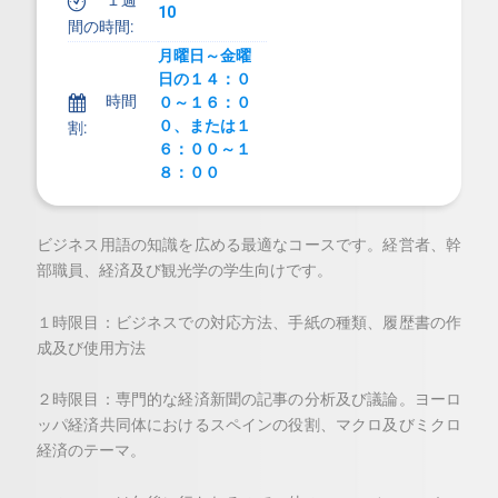
１週
#
10
間の時間:
月曜日～金曜
日の１４：０
時間
h
０～１６：０
０、または１
割:
６：００～１
８：００
ビジネス用語の知識を広める最適なコースです。経営者、幹
部職員、経済及び観光学の学生向けです。
１時限目：ビジネスでの対応方法、手紙の種類、履歴書の作
成及び使用方法
２時限目：専門的な経済新聞の記事の分析及び議論。ヨーロ
ッパ経済共同体におけるスペインの役割、マクロ及びミクロ
経済のテーマ。