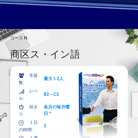
コース H
.
商区ス・イン語
生徒
=
最大１2人
数
:
レベ
Z
B2～C2
ル:
始ま
A
各月の毎月曜
日 *
り:
１日
#
2
の時間: