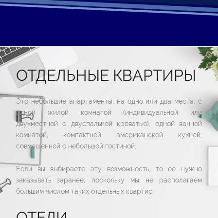
ОТДЕЛЬНЫЕ КВАРТИРЫ
Это небольшие апартаменты, на одно или два места, с
одной жилой комнатой (индивидуальной или
двухместной с двуспальной кроватью), одной ванной
комнатой, компактной американской кухней,
совмещенной с небольшой гостиной.
Если вы выбираете эту возможность, то ее нужно
заказывать заранее, поскольку мы не располагаем
большим числом таких отдельных квартир.
ОТЕЛИ