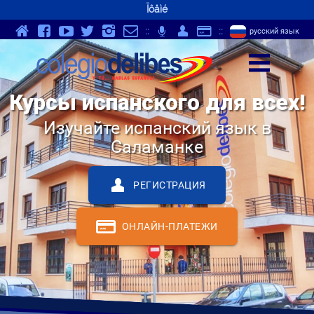
Ïôåìé
v
Y
K
}
-
p
Q
S
::
;
::
русский язык
z
Курсы испанского для всех!
Изучайте испанский язык в
Саламанке
Q
РЕГИСТРАЦИЯ
S
ОНЛАЙН-ПЛАТЕЖИ