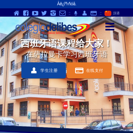
Äê¿î³ì·ñóã.
v
Y
K
}
-
p
Q
S
::
;
::
汉语
z
西班牙语课程给大家！
在萨拉曼卡学习西班牙语
Q
S
学生注册
在线支付