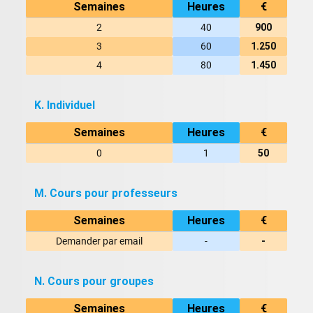
Semaines
Heures
€
2
40
900
3
60
1.250
4
80
1.450
K. Individuel
Semaines
Heures
€
0
1
50
M. Cours pour professeurs
Semaines
Heures
€
Demander par email
-
-
N. Cours pour groupes
Semaines
Heures
€