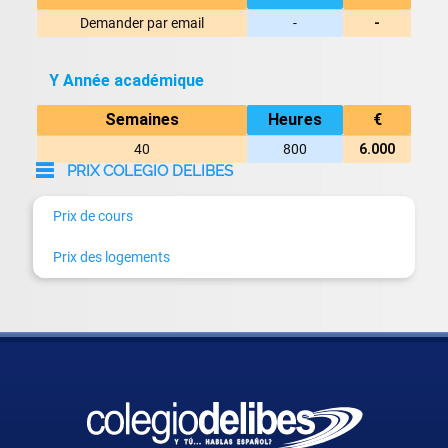
Demander par email
-
-
Y Année académique
Semaines
Heures
€
40
800
6.000
PRIX COLEGIO DELIBES
Prix de cours
Prix des logements