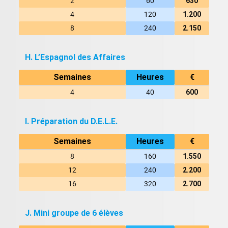
2
60
630
4
120
1.200
8
240
2.150
H. L’Espagnol des Affaires
Semaines
Heures
€
4
40
600
I. Préparation du D.E.L.E.
Semaines
Heures
€
8
160
1.550
12
240
2.200
16
320
2.700
J. Mini groupe de 6 élèves