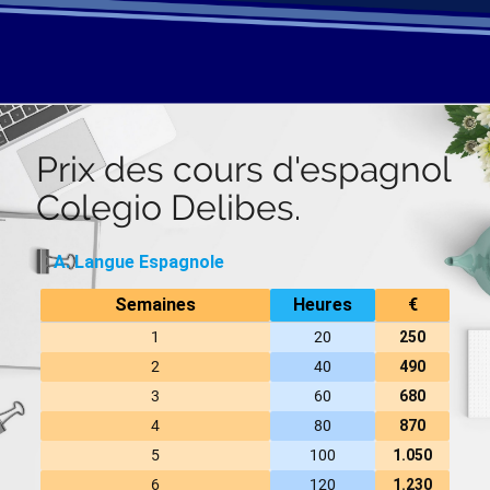
Prix des cours d'espagnol
Colegio Delibes.
A. Langue Espagnole
Semaines
Heures
€
1
20
250
2
40
490
3
60
680
4
80
870
5
100
1.050
6
120
1.230