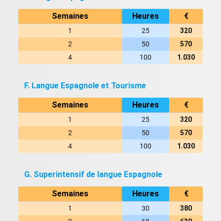
Semaines
Heures
€
1
25
320
2
50
570
4
100
1.030
F. Langue Espagnole et Tourisme
Semaines
Heures
€
1
25
320
2
50
570
4
100
1.030
G. Superintensif de langue Espagnole
Semaines
Heures
€
1
30
380