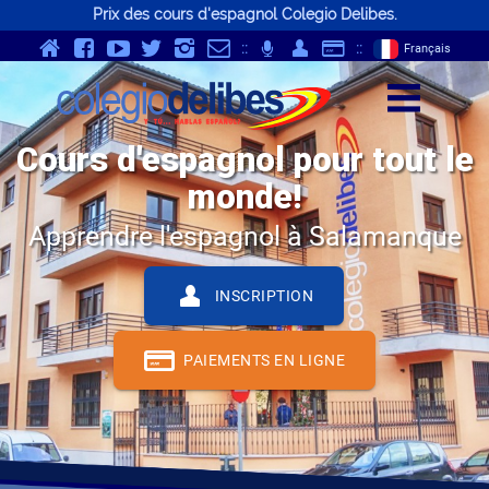
Prix des cours d'espagnol Colegio Delibes.
v
Y
K
}
-
p
Q
S
::
;
::
Français
z
Cours d'espagnol pour tout le
monde!
Apprendre l'espagnol à Salamanque
Q
INSCRIPTION
S
PAIEMENTS EN LIGNE