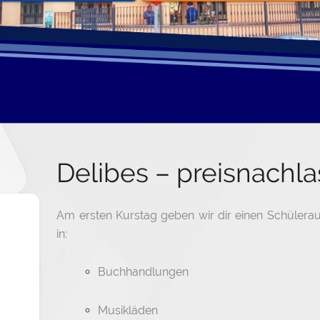
Delibes – preisnachla
Am ersten Kurstag geben wir dir einen Schülera
in:
Buchhandlungen
Musikläden