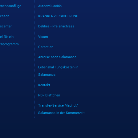
nendausflüge
Autoevaluación
essen
KRANKENVERSICHERUNG
sscenter
Delibes - Preisnachlass
el für ein
Visum
enprogramm
Garantien
Anreise nach Salamanca
Lebenshal Tungskosten in
Salamanca
Kontakt
PDF Blättchen
Transfer-Service Madrid /
Salamanca in der Sommerzeit