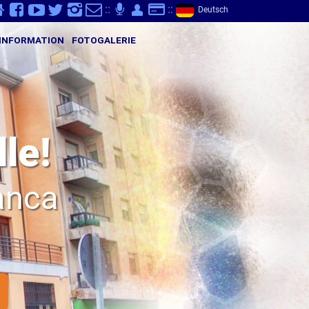
v
Y
K
}
-
p
Q
S
::
;
::
Deutsch
INFORMATION
FOTOGALERIE
le!
anca