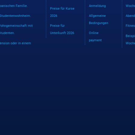
spanischen Familie.
Anmeldung
Woche
Preise für Kurse
 Studentenwohnheim.
2026
Allgemeine
Abend
Bedingungen
 Wohngemeinschaft mit
Preise für
Fitne
Studenten.
Unterkunft 2026
Online
Beispi
payment
Pension oder in einem
Woch