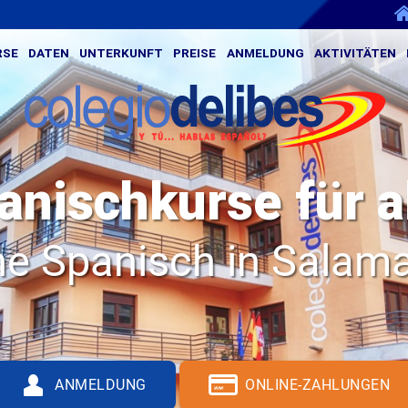
RSE
DATEN
UNTERKUNFT
PREISE
ANMELDUNG
AKTIVITÄTEN
anischkurse für al
ne Spanisch in Salam
Q
S
ANMELDUNG
ONLINE-ZAHLUNGEN