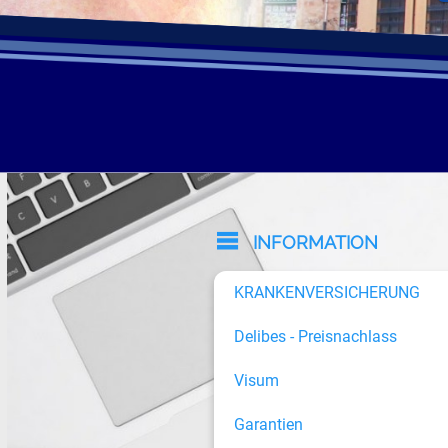
INFORMATION
KRANKENVERSICHERUNG
Delibes - Preisnachlass
Visum
Garantien