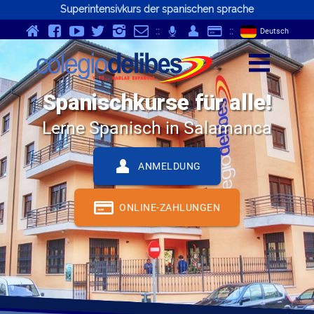
Superintensivkurs der spanischen sprache
v
Y
K
}
-
p
Q
S
::
;
::
Deutsch
z
Spanischkurse für alle!
Lerne Spanisch in Salamanca
Q
ANMELDUNG
S
ONLINE-ZAHLUNGEN