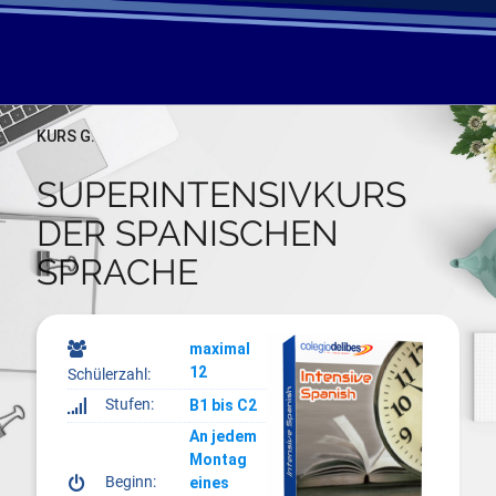
KURS G
.
SUPERINTENSIVKURS
DER SPANISCHEN
SPRACHE
=
maximal
12
Schülerzahl:
Stufen:
Z
B1 bis C2
An jedem
Montag
Beginn:
A
eines