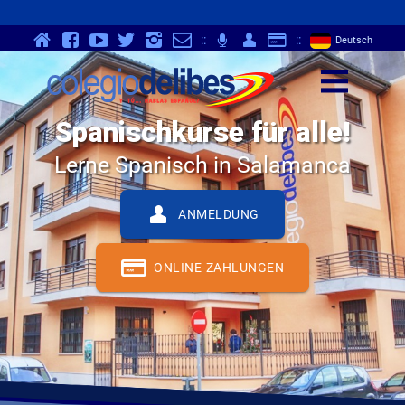
v
Y
K
}
-
p
Q
S
::
;
::
Deutsch
z
Spanischkurse für alle!
Lerne Spanisch in Salamanca
Q
ANMELDUNG
S
ONLINE-ZAHLUNGEN