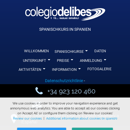
SPANISCHKURS IN SPANIEN
WILLKOMMEN
0
DATEN
SPANISCHKURSE
0
0
0
UNTERKUNFT
PREISE
ANMELDUNG
0
0
FOTOGALERIE
AKTIVITÄTEN
INFORMATION
Datenschutzrichtlinie
-
y
+34 923 120 460
>
We use cookies in order to improve your navigation experience and get
delibes@colegiodelibes.com
annonymous web analytics. You are able to accept all our cookies clicking
on 'Accept All' or configure them clicking on 'Review our cookies'
Plaza Julián Sánchez El Charro, 1 37005 Salamanca
+
Review our cookies
|
Additional information about cookies (in spanish)
(España)