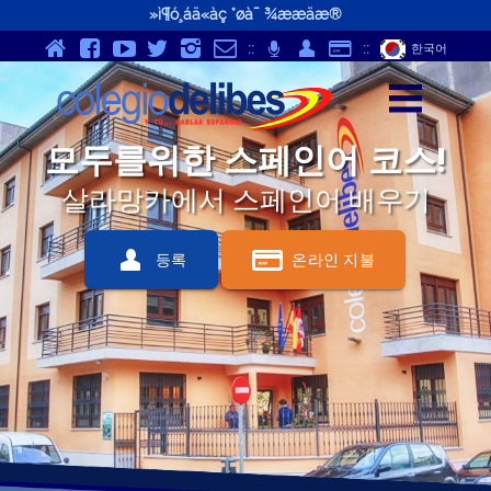
»ì¶ó¸áä«àç °øà¯ ¾ææäæ®
v
Y
K
}
-
p
Q
S
::
;
::
한국어
z
모두를위한 스페인어 코스!
살라망카에서 스페인어 배우기
Q
S
등록
온라인 지불