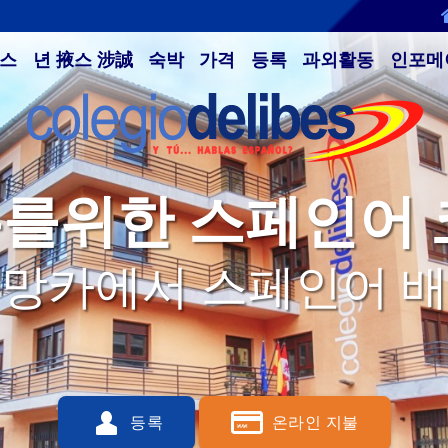
코스
년 掖스 涉誠
숙박
가격
등록
과외활동
인포메
를위한 스페인어 
망카에서 스페인어 
Q
S
등록
온라인 지불