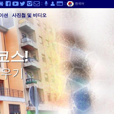
v
Y
K
}
-
p
Q
S
::
;
::
한국어
이션
사진첩 및 비디오
코스!
배우기