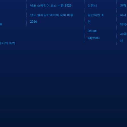
년도 스페인어 코스 비용 2026
신청서
견학
년도 살라망카에서의 숙박 비용
일반적인 조
식사
2026
건
파트
체육
Online
과외
payment
예
에서의 숙박