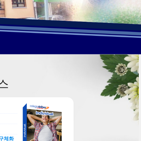
스
 구체화