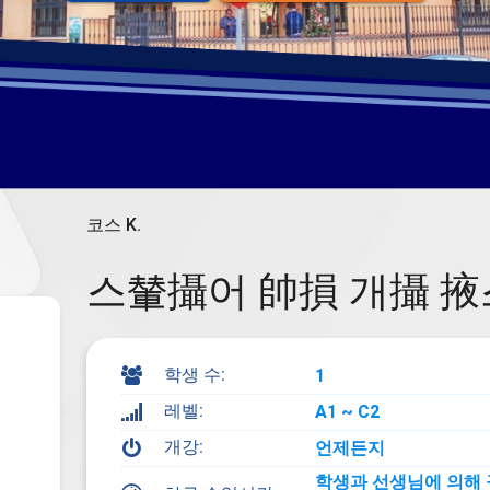
코스 K
.
스輦攝어 帥損 개攝 掖
학생 수:
=
1
레벨:
Z
A1 ~ C2
개강:
A
언제든지
학생과 선생님에 의해