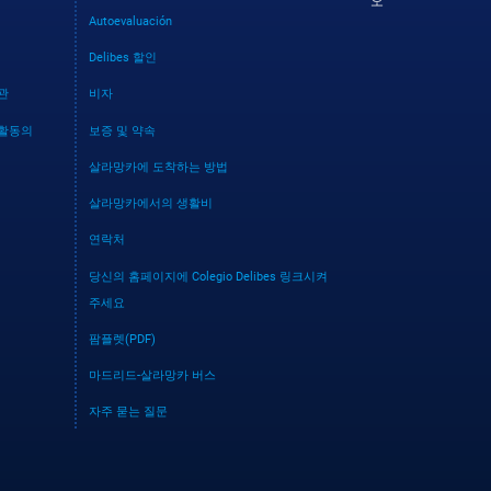
오
Autoevaluación
Delibes 할인
관
비자
활동의
보증 및 약속
살라망카에 도착하는 방법
살라망카에서의 생활비
연락처
당신의 홈페이지에 Colegio Delibes 링크시켜
주세요
팜플렛(PDF)
마드리드-살라망카 버스
자주 묻는 질문