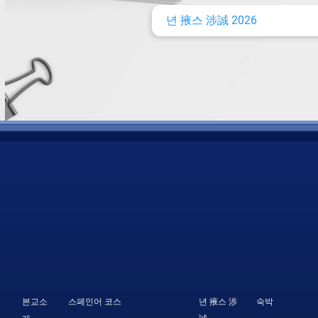
년 掖스 涉誠 2026
본교소
스페인어 코스
년 掖스 涉
숙박