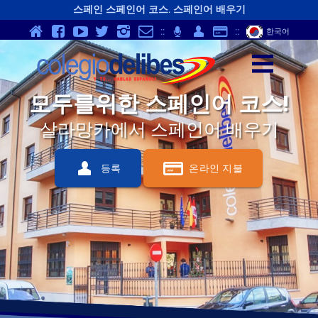
스페인 스페인어 코스. 스페인어 배우기
v
Y
K
}
-
p
Q
S
::
;
::
한국어
z
모두를위한 스페인어 코스!
살라망카에서 스페인어 배우기
Q
S
등록
온라인 지불