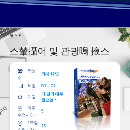
코스 F
.
스輦攝어 및 관광嗚 掖스
학생
=
최대 12명
수:
레벨:
Z
B1 ~ C2
각 달의 매주
개강:
A
월요일 *
하루
#
5
수업시간:
1주일
#
25
수업시간: