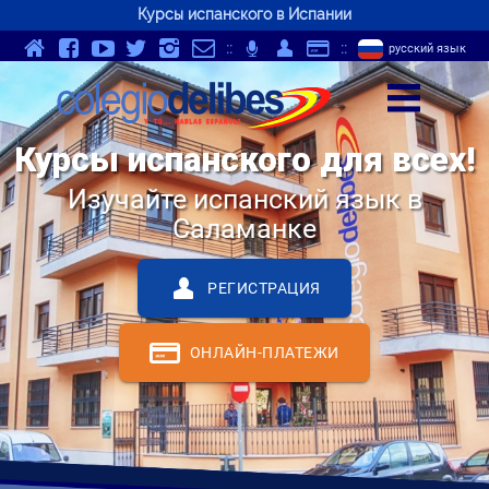
Курсы испанского в Испании
v
Y
K
}
-
p
Q
S
::
;
::
русский язык
z
Курсы испанского для всех!
Изучайте испанский язык в
Саламанке
Q
РЕГИСТРАЦИЯ
S
ОНЛАЙН-ПЛАТЕЖИ