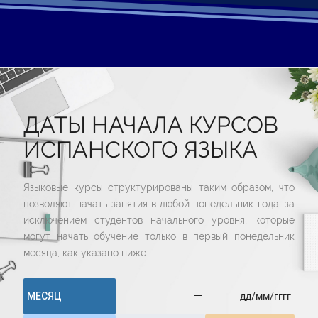
ДАТЫ НАЧАЛА КУРСОВ
ИСПАНСКОГО ЯЗЫКА
Языковые курсы структурированы таким образом, что
позволяют начать занятия в любой понедельник года, за
исключением студентов начального уровня, которые
могут начать обучение только в первый понедельник
месяца, как указано ниже.
МЕСЯЦ
═
дд/мм/гггг